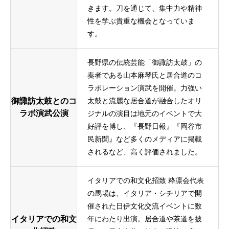
きます。刀を通じて、集中力や精神
性を学ぶ貴重な機会となっていま
す。
長野県の伝統芸能「御諏訪太鼓」の
奏者である山本麻琴氏と居合道のコ
ラボレーション演武を開催。力強い
御諏訪太鼓とのコ
太鼓と流麗な居合道が融合したオリ
ラボ演武公演
ジナルの演目は地元のイベントで大
好評を博し、『長野日報』『岡谷市
民新聞』など多くのメディアに掲載
されるなど、高く評価されました。
イタリアでの和文化招致 粋凛会代表
の馬場は、イタリア・シチリアで開
催された日伊文化交流イベントに数
イタリアでの和文
年にわたり出演。居合道や茶道を披