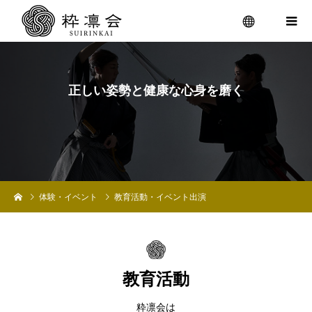
メニュ
正
し
い
姿
勢
と
健
康
な
心
身
を
磨
く
体験・イベント
教育活動・イベント出演
教育活動
粋凛会は