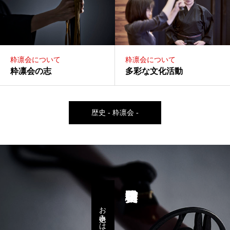
粋凛会について
粋凛会について
粋凛会の志
多彩な文化活動
歴史 - 粋凛会 -
お申込みはこちら