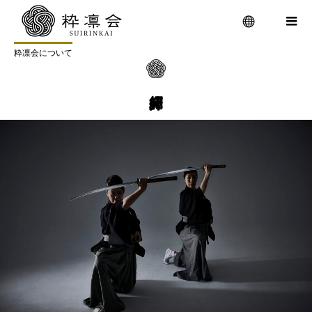
粋凛会とは
粋凛会について
師範紹介
粋凛会について
メニュ