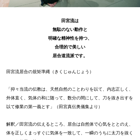
田宮流は
無駄のない動作と
明確な精神性を持つ、
合理的で美しい
居合道流派です。
田宮流居合の規矩準縄（きくじゅんじょう）
「抑々当流の伝教は、天然自然のことわりを以て、内志正しく、
外体直く、気体の和に随って、数分の間にして、刀を抜き出すを
以て修業の第一義とす」（田宮真伝奥儀集より）
解釈／田宮流の伝えるところ、居合は自然体で心気をととのえ、
体を正しくまっすぐに気体を一致して、一瞬のうちに太刀を抜く