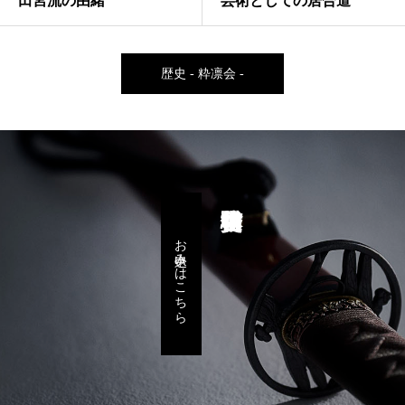
田宮流の由緒
芸術としての居合道
歴史 - 粋凛会 -
お申込みはこちら