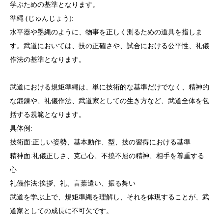
学ぶための基準となります。
準縄 (じゅんじょう):
水平器や墨縄のように、物事を正しく測るための道具を指しま
す。武道においては、技の正確さや、試合における公平性、礼儀
作法の基準となります。
武道における規矩準縄は、単に技術的な基準だけでなく、精神的
な鍛錬や、礼儀作法、武道家としての生き方など、武道全体を包
括する規範となります。
具体例:
技術面:正しい姿勢、基本動作、型、技の習得における基準
精神面:礼儀正しさ、克己心、不撓不屈の精神、相手を尊重する
心
礼儀作法:挨拶、礼、言葉遣い、振る舞い
武道を学ぶ上で、規矩準縄を理解し、それを体現することが、武
道家としての成長に不可欠です。